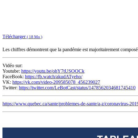
Télécharger
( 18 Mo )
Les chiffres démontrent que la pandémie est majoritairement composé
Vidéo sur:
Youtube:
https://youtu.be/ohY7tUSOOCk
FaceBook:
https://fb.watch/akudATyeho/
VK:
https://vk.com/video-209585078_456239027
Twitter:
https://twitter.com/LeBotCast/status/1478562034681745410
https://www.quebec.ca/sante/problemes-de-sante/a-z/coronavirus-2019