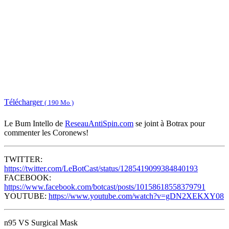
Télécharger
( 190 Mo )
Le Bum Intello de
ReseauAntiSpin.com
se joint à Botrax pour
commenter les Coronews!
TWITTER:
https://twitter.com/LeBotCast/status/1285419099384840193
FACEBOOK:
https://www.facebook.com/botcast/posts/10158618558379791
YOUTUBE:
https://www.youtube.com/watch?v=gDN2XEKXY08
n95 VS Surgical Mask