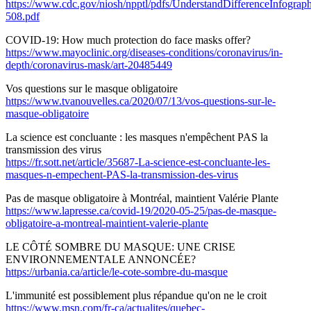
https://www.cdc.gov/niosh/npptl/pdfs/UnderstandDifferenceInfograph
508.pdf
COVID-19: How much protection do face masks offer?
https://www.mayoclinic.org/diseases-conditions/coronavirus/in-
depth/coronavirus-mask/art-20485449
Vos questions sur le masque obligatoire
https://www.tvanouvelles.ca/2020/07/13/vos-questions-sur-le-
masque-obligatoire
La science est concluante : les masques n'empêchent PAS la
transmission des virus
https://fr.sott.net/article/35687-La-science-est-concluante-les-
masques-n-empechent-PAS-la-transmission-des-virus
Pas de masque obligatoire à Montréal, maintient Valérie Plante
https://www.lapresse.ca/covid-19/2020-05-25/pas-de-masque-
obligatoire-a-montreal-maintient-valerie-plante
LE CÔTÉ SOMBRE DU MASQUE: UNE CRISE
ENVIRONNEMENTALE ANNONCÉE?
https://urbania.ca/article/le-cote-sombre-du-masque
L'immunité est possiblement plus répandue qu'on ne le croit
https://www.msn.com/fr-ca/actualites/quebec-