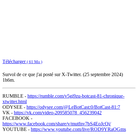
Télécharger
( 61 Mo )
Survol de ce que j'ai posté sur X-Twitter. (25 septembre 2024)
1h6m.
RUMBLE -
https://rumble.com/v5gi9zu-botcast-81-chronique-
xtwitter.html
ODYSEE -
https://odysee.com/@LeBotCast:0/BotCast-81:7
VK -
https://vk.com/video-209585078_456239042
FACEBOOK -
https://www.facebook.com/share/v/mutfnv7bS4EoJcQi/
YOUTUBE -
https://www.youtube.com/live/ROD9YRaOGms